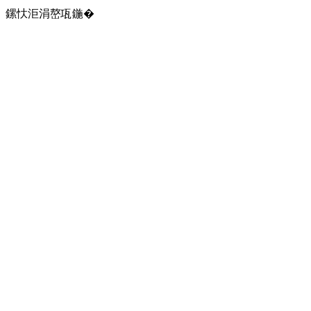
鏍忕洰涓嶅瓨鍦�