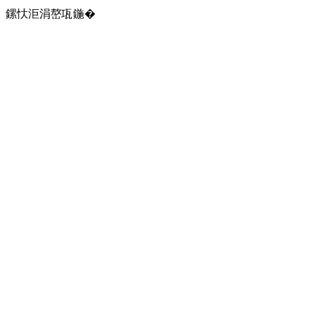
鏍忕洰涓嶅瓨鍦�