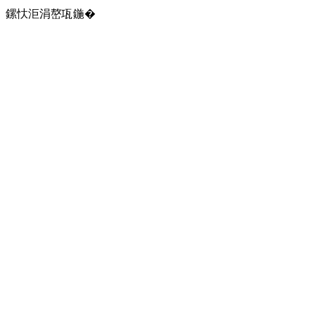
鏍忕洰涓嶅瓨鍦�